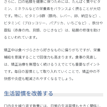
さらに、口の粘膜を健康に保つためには、たんぱく質やビタ
ミン、ミネラルなどの栄養素をバランスよく摂ることが大切
です。特に、ビタミンB群（豚肉、レバー、卵、納豆など）、
ビタミンC（ブロッコリー、パプリカ、いちごなど）、鉄分や
亜鉛（赤身の肉、貝類、ひじきなど）は、粘膜の修復を助け
るといわれています。
矯正中は食べづらさから好きなものに偏りがちですが、栄養
補給を意識することで回復力も高まります。食事の見直し
は、矯正治療を無理なく続けるうえでとても重要なポイント
です。毎日の習慣として取り入れていくことで、矯正中の不
快感や炎症も軽減されやすくなるでしょう。
生活習慣を改善する
口内炎を繰り返す背景には、日常の生活習慣も大きく関係し