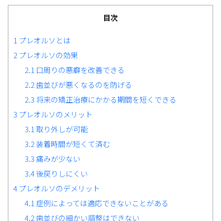
目次
1
プレオルソとは
2
プレオルソの効果
2.1
口周りの悪癖を改善できる
2.2
歯並びが悪くなるのを防げる
2.3
将来の矯正治療にかかる期間を短くできる
3
プレオルソのメリット
3.1
取り外しが可能
3.2
装着時間が短くて済む
3.3
痛みが少ない
3.4
後戻りしにくい
4
プレオルソのデメリット
4.1
症例によっては適応できないことがある
4.2
歯並びの細かい調整はできない