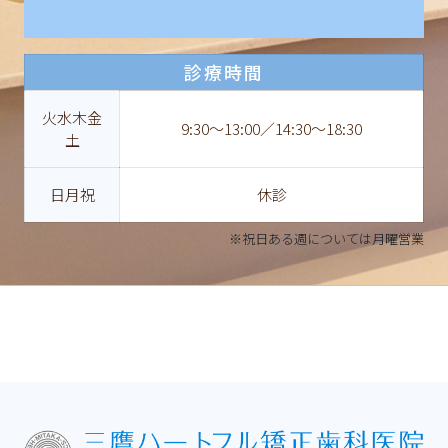
診療時間
火水木金
9:30〜13:00／14:30〜18:30
土
日月祝
休診
※祝日ある週については月曜営業