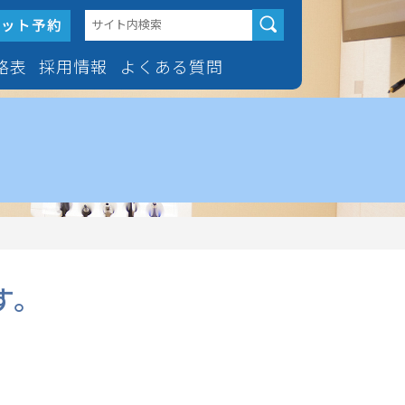
格表
採用情報
よくある質問
人矯正治療
採用情報
マウスピース型矯正歯科装置
「インビザライン」のよくあ
る質問
ス型矯正歯科装置
歯科医師常勤
ビザライン」
ホワイトニングのよくある質
歯科医師非常勤
問
歯を抜かない矯正
す。
治療
科グル
歯科衛生士常勤
矯正（舌側矯正）
歯科衛生士非常勤