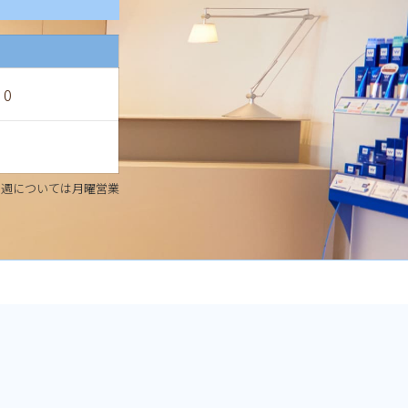
30
る週については月曜営業