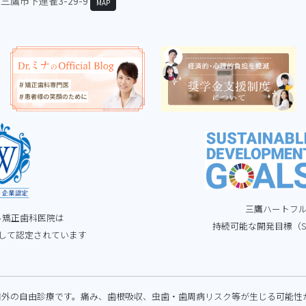
京都三鷹市下連雀3-29-9
MAP
三鷹ハートフ
ル矯正歯科医院は
持続可能な開発目標（S
して認定されています
用外の自由診療です。痛み、歯根吸収、虫歯・歯周病リスク等が生じる可能性