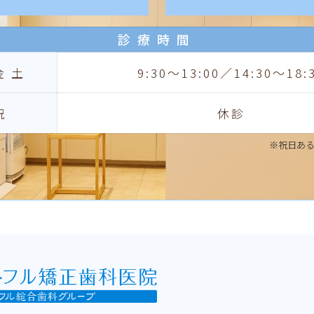
診療時間
金土
9:30〜13:00／14:30〜18:
祝
休診
※祝日あ