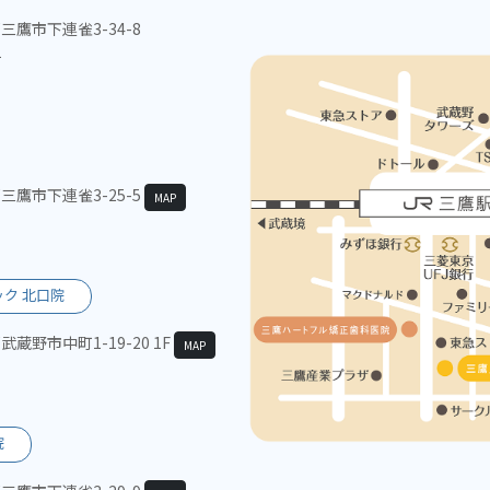
都三鷹市下連雀3-34-8
1
京都三鷹市下連雀3-25-5
MAP
ク 北口院
都武蔵野市中町1-19-20 1F
MAP
院