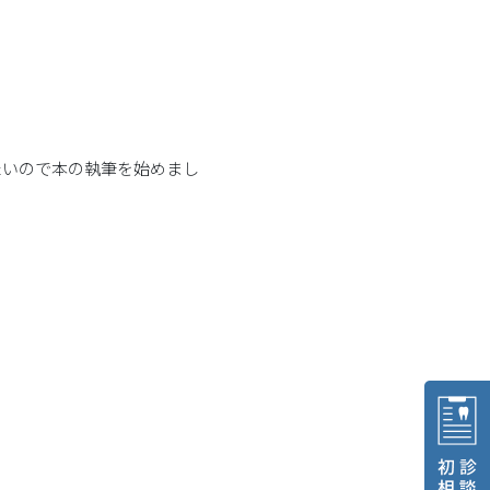
児矯正治療
歯科助手非常勤
科装置
特徴
イトニング
歯科技工士常勤
たいので本の執筆を始めまし
リーニング
周病検査
ツリヌス治療