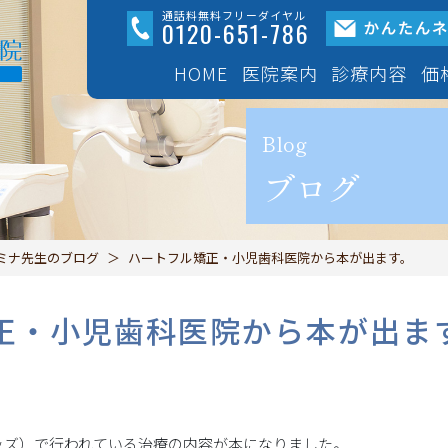
通話料無料フリーダイヤル
0120-651-786
HOME
医院案内
診療内容
価
医院紹介
成
Blog
ブログ
設備紹介
マウスピー
「イン
ミナ先生のブログ
ハートフル矯正・小児歯科医院から本が出ます。
初診案内
できる限り
正・小児歯科医院から本が出ま
三鷹ハートフル総合歯
ープの紹介
ワイヤー
ッズ）で行われている治療の内容が本になりました。