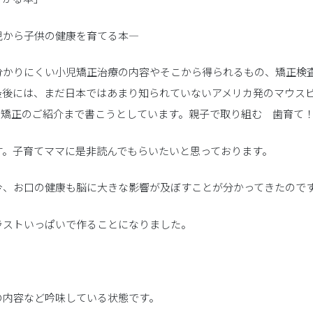
児から子供の健康を育てる本―
分かりにくい小児矯正治療の内容やそこから得られるもの、矯正検
最後には、まだ日本ではあまり知られていないアメリカ発のマウス
ス矯正のご紹介まで書こうとしています。親子で取り組む 歯育て
す。子育てママに是非読んでもらいたいと思っております。
今、お口の健康も脳に大きな影響が及ぼすことが分かってきたので
ラストいっぱいで作ることになりました。
の内容など吟味している状態です。