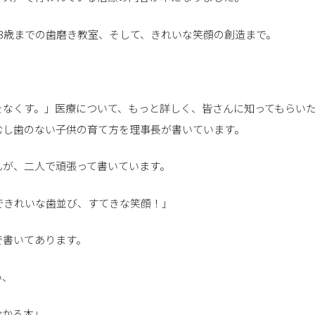
スタッフ紹介
小
3歳までの歯磨き教室、そして、きれいな笑顔の創造まで。
マウスピース型矯正歯
「インビザライン」の
ホワ
をなくす。」医療について、もっと詳しく、皆さんに知ってもらい
ク
むし歯のない子供の育て方を理事長が書いています。
んが、二人で頑張って書いています。
歯
できれいな歯並び、すてきな笑顔！」
咬筋ボ
で書いてあります。
い、
分かる本」