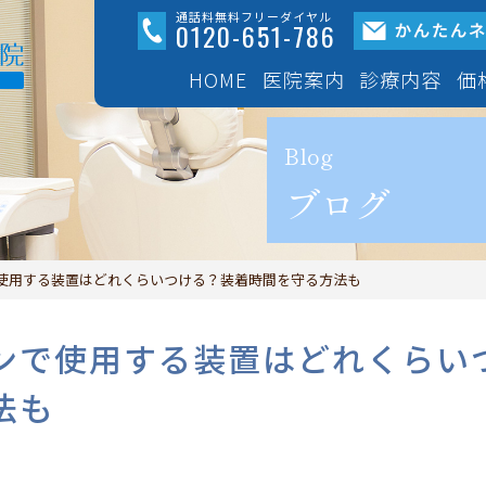
通話料無料フリーダイヤル
0120-651-786
HOME
医院案内
診療内容
価
医院紹介
成
Blog
ブログ
設備紹介
マウスピー
「イン
使用する装置はどれくらいつける？装着時間を守る方法も
初診案内
できる限り
ンで使用する装置はどれくらい
三鷹ハートフル総合歯
法も
ープの紹介
ワイヤー