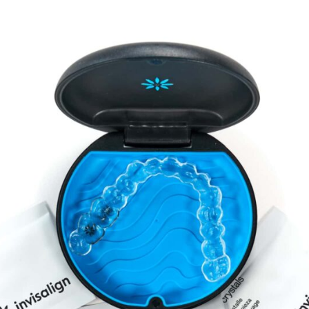
スタッフ紹介
小
マウスピース型矯正歯
「インビザライン」の
ホワ
ク
歯
咬筋ボ