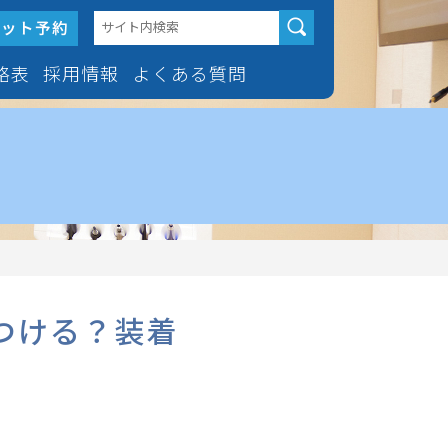
格表
採用情報
よくある質問
人矯正治療
採用情報
マウスピース型矯正歯科装置
「インビザライン」のよくあ
る質問
ス型矯正歯科装置
歯科医師常勤
ビザライン」
ホワイトニングのよくある質
歯科医師非常勤
問
歯を抜かない矯正
つける？装着
治療
科グル
歯科衛生士常勤
矯正（舌側矯正）
歯科衛生士非常勤