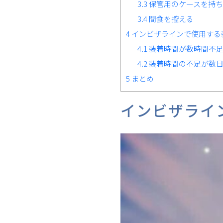
3.3
保管用のケースを持ち
3.4
間食を控える
4
インビザラインで使用する
4.1
装着時間が数時間不足
4.2
装着時間の不足が数日
5
まとめ
インビザライ