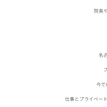
院長
名
今で
仕事とプライベー