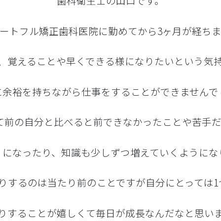
歯科衛生士の山口です。
スタッフ紹介
小
ートフル矯正歯科医院に勤めてから3ヶ月が経ち
マウスピース型矯正歯
「インビザライン」の
ホワ
、覚えることや早くできる様になりたいという気
ク
に余裕を持ちながら仕事をすることができませんで
て前の自分と比べると前できなかったことや苦手
歯
うになったり、知識も少しずつ増えていくようにな
咬筋ボ
りするのは当たり前のことですが自分にとっては1
りすることが嬉しくて毎日が成長なんだなと思い