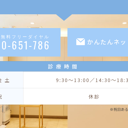
料無料フリーダイヤル
20-651-786
かんたんネッ
診療時間
金土
9:30〜13:00／14:30〜18:
祝
休診
※祝日あ