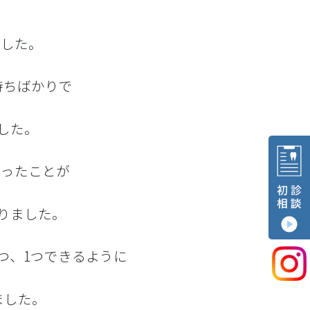
児矯正治療
歯科助手非常勤
ました。
科装置
特徴
イトニング
持ちばかりで
歯科技工士常勤
リーニング
した。
だったことが
周病検査
りました。
ツリヌス治療
つ、1つできるように
ました。