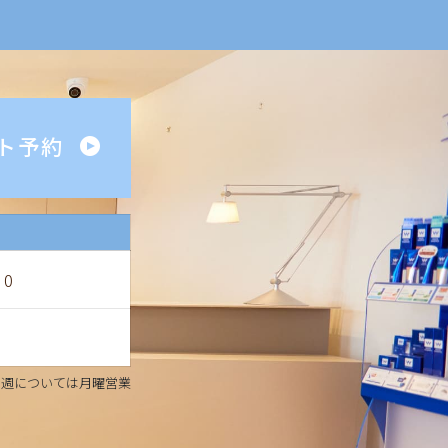
ト予約
30
る週については月曜営業