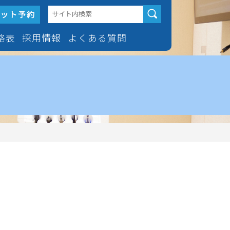
格表
採用情報
よくある質問
人矯正治療
採用情報
マウスピース型矯正歯科装置
「インビザライン」のよくあ
る質問
ス型矯正歯科装置
歯科医師常勤
ビザライン」
ホワイトニングのよくある質
歯科医師非常勤
問
歯を抜かない矯正
治療
科グル
歯科衛生士常勤
矯正（舌側矯正）
歯科衛生士非常勤