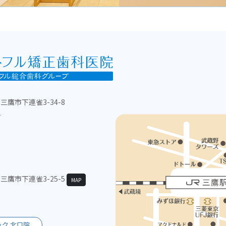
都三鷹市下連雀3-34-8
1
京都三鷹市下連雀3-25-5
MAP
ク 北口院