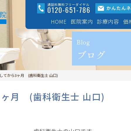
通話料無料フリーダイヤル
0120-651-786
HOME
医院案内
診療内容
価
医院紹介
成
Blog
ブログ
設備紹介
マウスピー
「イン
してから3ヶ月 (歯科衛生士 山口)
初診案内
できる限り
ヶ月 (歯科衛生士 山口)
三鷹ハートフル総合歯
ープの紹介
ワイヤー