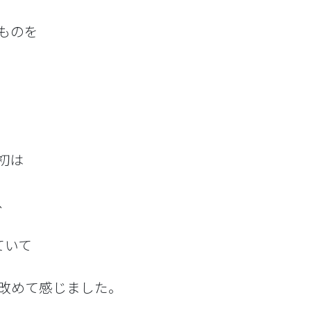
ものを
初は
、
ていて
改めて感じました。