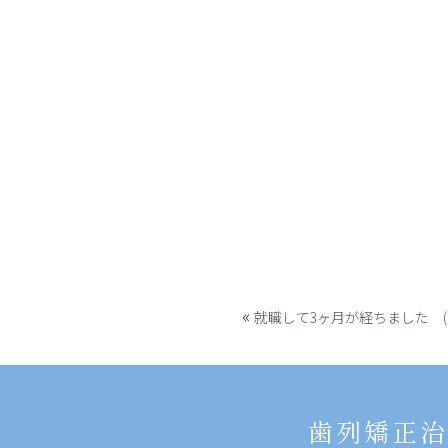
«
就職して3ヶ月が経ちました (
歯列矯正治